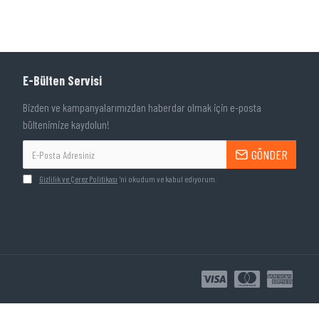
E-Bülten Servisi
Bizden ve kampanyalarımızdan haberdar olmak için e-posta
bültenimize kaydolun!
GÖNDER
Gizlilik ve Çerez Politikası
'ni okudum ve kabul ediyorum.