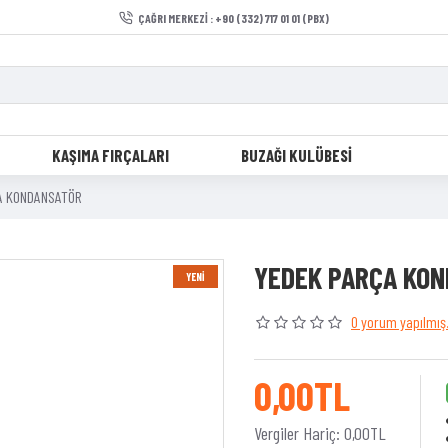
ÇAĞRI MERKEZI : +90 (332) 717 01 01 (PBX)
KAŞIMA FIRÇALARI
BUZAĞI KULÜBESI
A KONDANSATÖR
YEDEK PARÇA KO
YENI
0 yorum yapılmış
0,00TL
Vergiler Hariç: 0,00TL