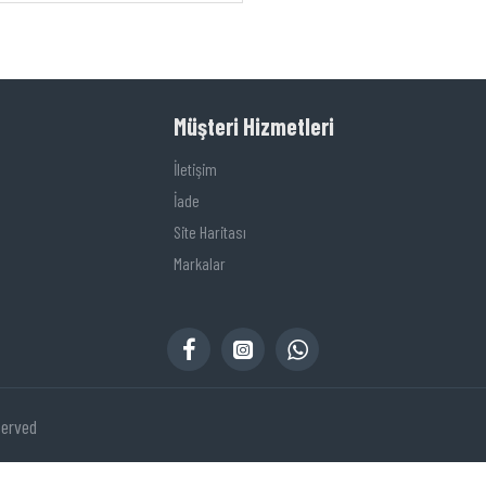
Müşteri Hizmetleri
İletişim
İade
Site Haritası
Markalar
served