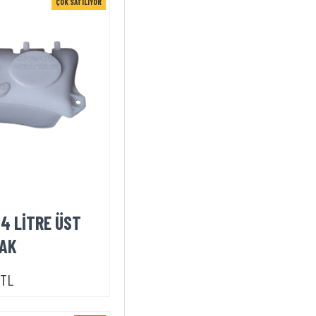
ÇOK SATILIYOR
4 LİTRE ÜST
AK
0TL