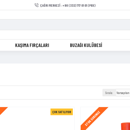
ÇAĞRI MERKEZI : +90 (332) 717 01 01 (PBX)
KAŞIMA FIRÇALARI
BUZAĞI KULÜBESI
Sırala:
ÇOK SATILIYOR
Z
STOK SORUNUZ