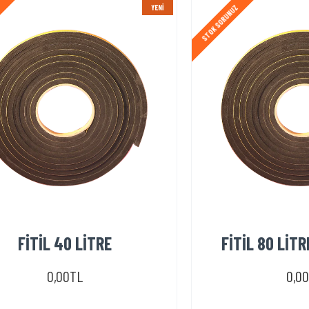
YENI
Z
STOK SORUNUZ
FİTİL 40 LİTRE
FİTİL 80 LİTR
0,00TL
0,0