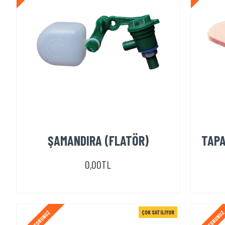
ŞAMANDIRA (FLATÖR)
TAPA 
0,00TL
ÇOK SATILIYOR
STOK SORUNUZ
STOK SORUNU