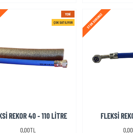
YENI
Z
STOK SORUNUZ
ÇOK SATILIYOR
KSİ REKOR 40 - 110 LİTRE
FLEKSİ REK
0,00TL
0,0