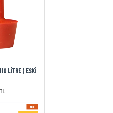
110 LİTRE ( ESKİ
0TL
YENI