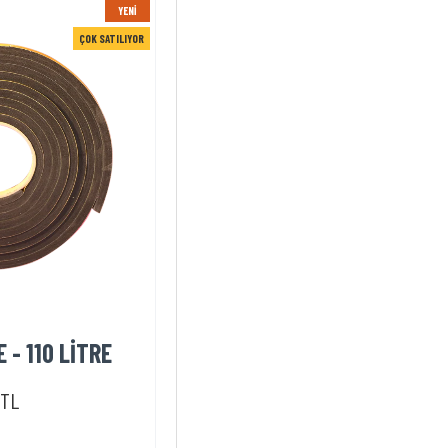
YENI
ÇOK SATILIYOR
E - 110 LİTRE
0TL