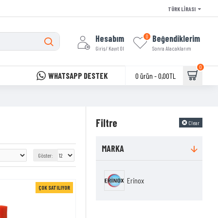
TÜRK LIRASI
Hesabım
Beğendiklerim
0
Giriş/ Kayıt Ol
Sonra Alacaklarım
0
WHATSAPP DESTEK
0 ürün - 0,00TL
Filtre
Clear
MARKA
Göster:
Erinox
ÇOK SATILIYOR