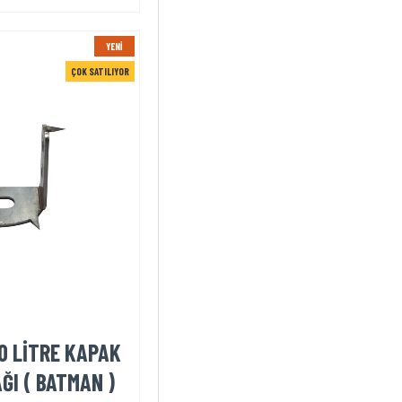
YENI
ÇOK SATILIYOR
0 LİTRE KAPAK
ĞI ( BATMAN )