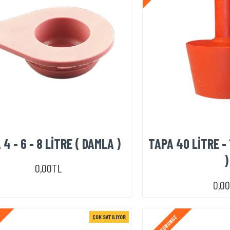
4 - 6 - 8 LİTRE ( DAMLA )
TAPA 40 LİTRE - 
)
0,00TL
0,0
ÇOK SATILIYOR
Z
STOK SORUNUZ