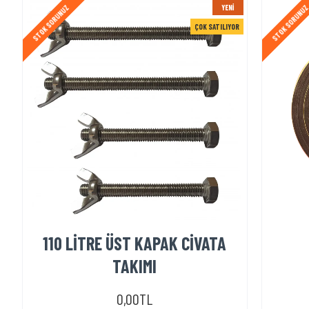
YENI
STOK SORUNUZ
STOK SORUNU
ÇOK SATILIYOR
110 LİTRE ÜST KAPAK CİVATA
TAKIMI
0,00TL