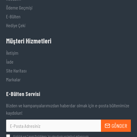
Ödeme Geçmişi
E-Bülten
Hediye Çeki
Müşteri Hizmetleri
İletişim
İade
Site Haritası
Markalar
E-Bülten Servisi
Bizden ve kampanyalarımızdan haberdar olmak için e-posta bültenimize
kaydolun!
GÖNDER
Gizlilik ve Çerez Politikası
'ni okudum ve kabul ediyorum.