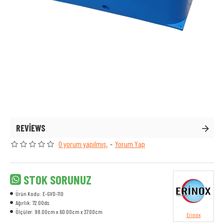
REVIEWS
0 yorum yapılmış.
-
Yorum Yap
STOK SORUNUZ
Ürün Kodu:
E-GVD-110
Ağırlık:
72.00ds
Ölçüler:
98.00cm x 60.00cm x 37.00cm
Erinox