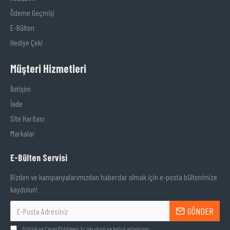
Ödeme Geçmişi
E-Bülten
Hediye Çeki
Müşteri Hizmetleri
İletişim
İade
Site Haritası
Markalar
E-Bülten Servisi
Bizden ve kampanyalarımızdan haberdar olmak için e-posta bültenimize
kaydolun!
GÖNDER
Gizlilik ve Çerez Politikası
'ni okudum ve kabul ediyorum.