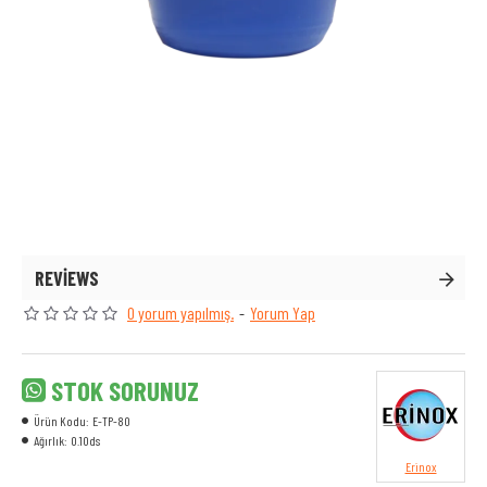
REVIEWS
0 yorum yapılmış.
-
Yorum Yap
STOK SORUNUZ
Ürün Kodu:
E-TP-80
Ağırlık:
0.10ds
Erinox