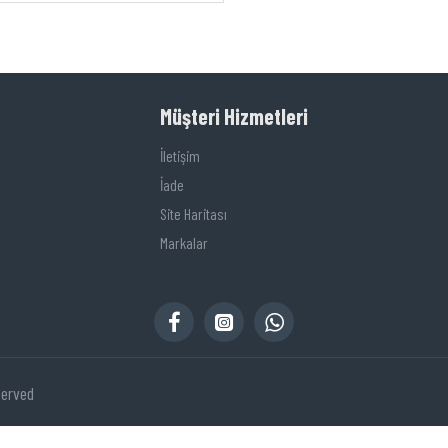
Müşteri Hizmetleri
İletişim
İade
Site Haritası
Markalar
served