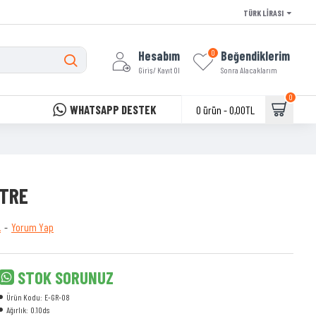
TÜRK LIRASI
Hesabım
Beğendiklerim
0
Giriş/ Kayıt Ol
Sonra Alacaklarım
0
WHATSAPP DESTEK
0 ürün - 0,00TL
İTRE
.
-
Yorum Yap
STOK SORUNUZ
Ürün Kodu:
E-GR-08
Ağırlık:
0.10ds