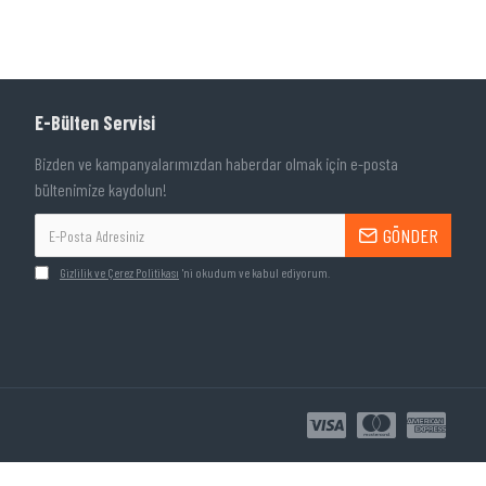
E-Bülten Servisi
Bizden ve kampanyalarımızdan haberdar olmak için e-posta
bültenimize kaydolun!
GÖNDER
Gizlilik ve Çerez Politikası
'ni okudum ve kabul ediyorum.