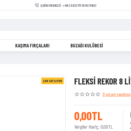
ÇAĞRI MERKEZI : +90 (332) 717 01 01 (PBX)
KAŞIMA FIRÇALARI
BUZAĞI KULÜBESI
FLEKSİ REKOR 8 L
ÇOK SATILIYOR
0 yorum yapılmış
0,00TL
Vergiler Hariç: 0,00TL