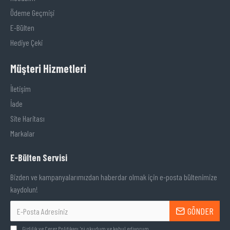
Ödeme Geçmişi
E-Bülten
Hediye Çeki
Müşteri Hizmetleri
İletişim
İade
Site Haritası
Markalar
E-Bülten Servisi
Bizden ve kampanyalarımızdan haberdar olmak için e-posta bültenimize
kaydolun!
GÖNDER
Gizlilik ve Çerez Politikası
'ni okudum ve kabul ediyorum.