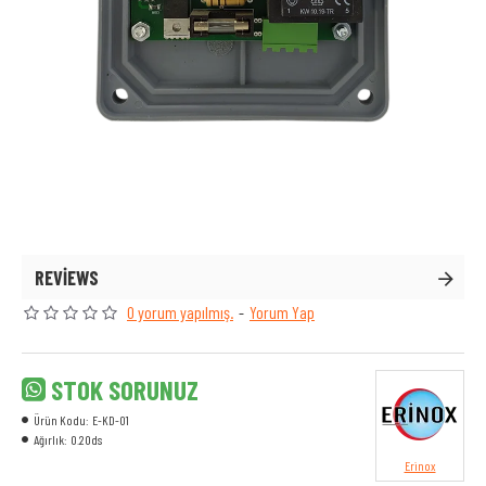
REVIEWS
0 yorum yapılmış.
-
Yorum Yap
STOK SORUNUZ
Ürün Kodu:
E-KD-01
Ağırlık:
0.20ds
Erinox