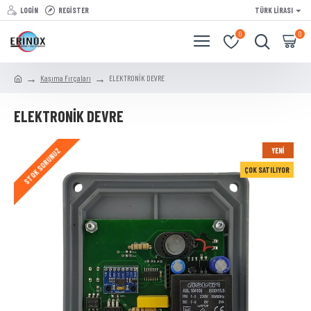
LOGIN
REGISTER
TÜRK LIRASI
0
0
Kaşıma Fırçaları
ELEKTRONİK DEVRE
ELEKTRONİK DEVRE
YENI
STOK SORUNUZ
ÇOK SATILIYOR