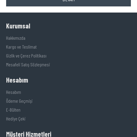
Kurumsal
Hakkımızda
Kargo ve Teslimat
Gizlik ve Çerez Politikası
Mesafeli Satış Sözleşmesi
Hesabım
Hesabım
Ödeme Geçmişi
E-Bülten
Hediye Çeki
Müşteri Hizmetleri