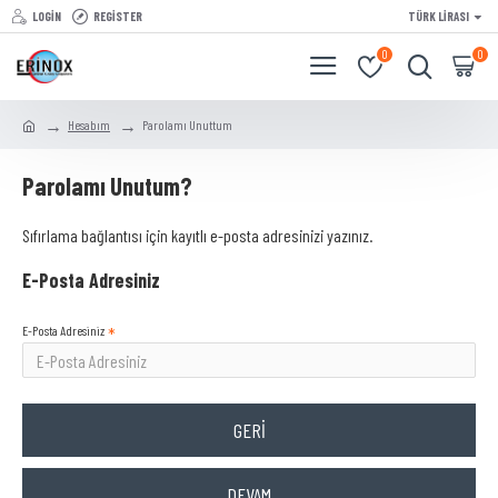
LOGIN
REGISTER
TÜRK LIRASI
0
0
Hesabım
Parolamı Unuttum
Parolamı Unutum?
Sıfırlama bağlantısı için kayıtlı e-posta adresinizi yazınız.
E-Posta Adresiniz
E-Posta Adresiniz
GERI
DEVAM