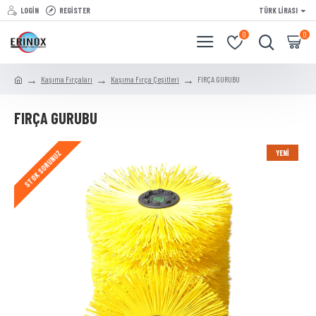
LOGIN
REGISTER
TÜRK LIRASI
0
0
Kaşıma Fırçaları
Kaşıma Fırça Çeşitleri
FIRÇA GURUBU
FIRÇA GURUBU
YENI
STOK SORUNUZ