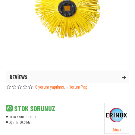
REVIEWS
0 yorum yapılmış.
-
Yorum Yap
STOK SORUNUZ
Ürün Kodu:
E-FIR-01
Ağırlık:
50.00ds
Erinox