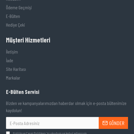
Ödeme Geçmişi
E-Bülten
Hediye Çeki
Müşteri Hizmetleri
İletişim
İade
Site Haritası
Markalar
E-Bülten Servisi
Bizden ve kampanyalarımızdan haberdar olmak için e-posta bültenimize
kaydolun!
GÖNDER
Gizlilik ve Çerez Politikası
'ni okudum ve kabul ediyorum.