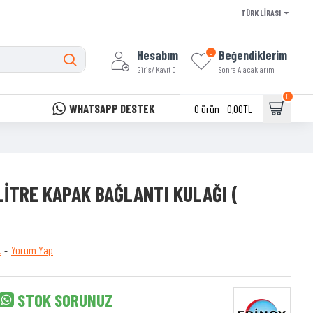
TÜRK LIRASI
Hesabım
Beğendiklerim
0
Giriş/ Kayıt Ol
Sonra Alacaklarım
0
WHATSAPP DESTEK
0 ürün - 0,00TL
LİTRE KAPAK BAĞLANTI KULAĞI (
.
-
Yorum Yap
STOK SORUNUZ