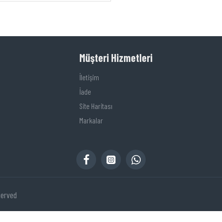
Müşteri Hizmetleri
İletişim
İade
Site Haritası
Markalar
served