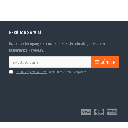
E-Bülten Servisi
Bizden ve kampanyalarımızdan haberdar olmak için e-posta
bültenimize kaydolun!
GÖNDER
Gizlilik ve Çerez Politikası
'ni okudum ve kabul ediyorum.