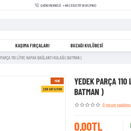
ÇAĞRI MERKEZI : +90 (332) 717 01 01 (PBX)
KAŞIMA FIRÇALARI
BUZAĞI KULÜBESI
PARÇA 110 LİTRE KAPAK BAĞLANTI KULAĞI ( BATMAN )
YEDEK PARÇA 110 
YENI
BATMAN )
ÇOK SATILIYOR
0 yorum yapılmış
0,00TL